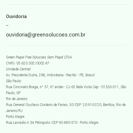
Ouvidoria
ouvidoria@greensolucoes.com.br
Green Paper Free Solucoes Sem Papel LTDA
CNPJ: 05.620.302/0002-67
Unidade Central
Av. Presidente Dutra, 298, Imbiribeira - Recife/ - PE, Brasil
São Paulo
Rua Cincinato Braga, n° 37, 6° andar - CJ 62 Bela Vista Cep - 01333-011, São
Paulo, SP
Rio de Janeiro
Rua General Gustavo Cordeiro de Farias, 50 CEP: 20.910-220, Benfica, Rio de
Janeiro/RJ
Porto Alegre
Rua Lavradio n 34 Petropolis CEP 90.690-370 - Porto Alegre.